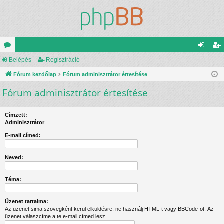
ór
Belépés
Regisztráció
el
eg
u
Fórum kezdőlap
Fórum adminisztrátor értesítése
ép
is
Fórum adminisztrátor értesítése
m
és
ztr
ok
ác
Címzett:
ió
Adminisztrátor
E-mail címed:
Neved:
Téma:
Üzenet tartalma:
Az üzenet sima szövegként kerül elküldésre, ne használj HTML-t vagy BBCode-ot. Az
üzenet válaszcíme a te e-mail címed lesz.