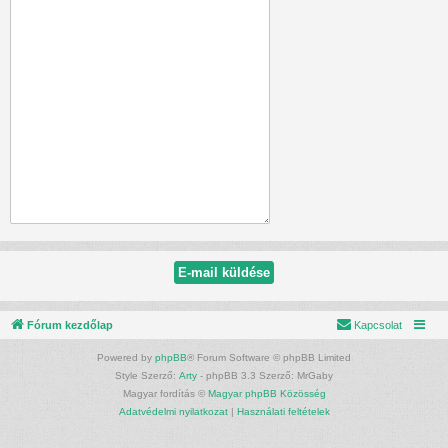
Fórum kezdőlap
Kapcsolat
Powered by
phpBB
® Forum Software © phpBB Limited
Style Szerző:
Arty
- phpBB 3.3 Szerző: MrGaby
Magyar fordítás ©
Magyar phpBB Közösség
Adatvédelmi nyilatkozat
|
Használati feltételek