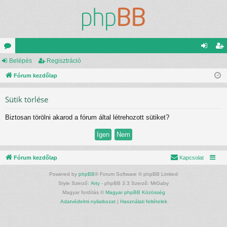
ór
Belépés
Regisztráció
el
eg
u
Fórum kezdőlap
ép
is
m
és
ztr
Sütik törlése
ok
ác
Biztosan törölni akarod a fórum által létrehozott sütiket?
ió
Fórum kezdőlap
Kapcsolat
Powered by
phpBB
® Forum Software © phpBB Limited
Style Szerző:
Arty
- phpBB 3.3 Szerző: MrGaby
Magyar fordítás ©
Magyar phpBB Közösség
Adatvédelmi nyilatkozat
|
Használati feltételek