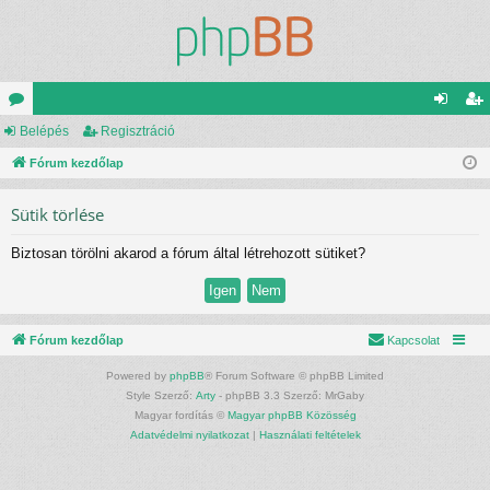
ór
Belépés
Regisztráció
el
eg
u
Fórum kezdőlap
ép
is
m
és
ztr
Sütik törlése
ok
ác
Biztosan törölni akarod a fórum által létrehozott sütiket?
ió
Fórum kezdőlap
Kapcsolat
Powered by
phpBB
® Forum Software © phpBB Limited
Style Szerző:
Arty
- phpBB 3.3 Szerző: MrGaby
Magyar fordítás ©
Magyar phpBB Közösség
Adatvédelmi nyilatkozat
|
Használati feltételek