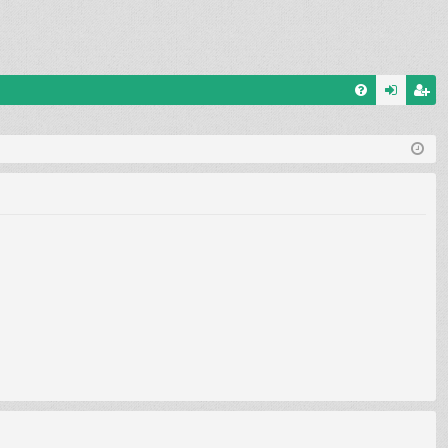
G
el
eg
yI
ép
is
K
és
ztr
ác
ió