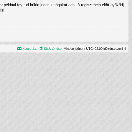
 például így tud külön jogosultságokat adni. A regisztráció előtt győződj
is!
Kapcsolat
Sütik törlése
Minden időpont
UTC+02:00
időzóna szerinti