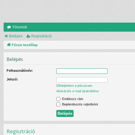
Fórumok
Belépés
Regisztráció
Fórum kezdőlap
Belépés
Felhasználónév:
Jelszó:
Elfelejtettem a jelszavam
Aktivációs e-mail újraküldése
Emlékezz rám
Bejelentkezés rejtettként
Regisztráció