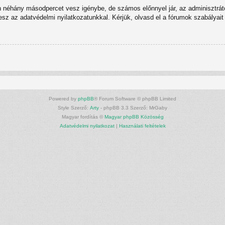
n néhány másodpercet vesz igénybe, de számos előnnyel jár, az adminisztrátor
tesz az adatvédelmi nyilatkozatunkkal. Kérjük, olvasd el a fórumok szabályait 
Powered by
phpBB
® Forum Software © phpBB Limited
Style Szerző:
Arty
- phpBB 3.3 Szerző: MrGaby
Magyar fordítás ©
Magyar phpBB Közösség
Adatvédelmi nyilatkozat
|
Használati feltételek