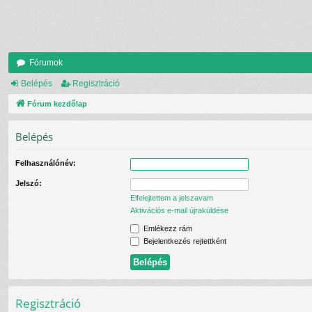
Fórumok
Belépés
Regisztráció
Fórum kezdőlap
Belépés
Felhasználónév:
Jelszó:
Elfelejtettem a jelszavam
Aktivációs e-mail újraküldése
Emlékezz rám
Bejelentkezés rejtettként
Regisztráció