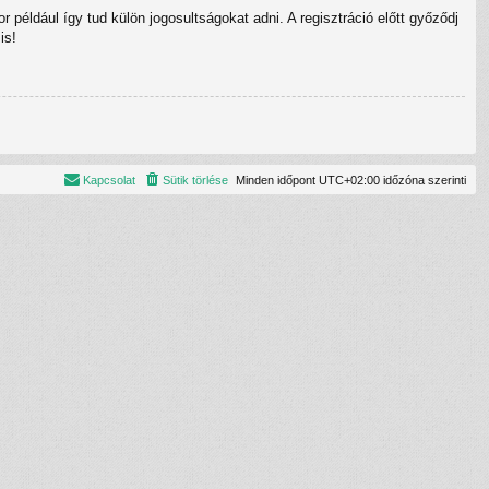
 például így tud külön jogosultságokat adni. A regisztráció előtt győződj
is!
Kapcsolat
Sütik törlése
Minden időpont
UTC+02:00
időzóna szerinti