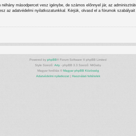
n néhány másodpercet vesz igénybe, de számos előnnyel jár, az adminisztrátor
tesz az adatvédelmi nyilatkozatunkkal. Kérjük, olvasd el a fórumok szabályait 
Powered by
phpBB
® Forum Software © phpBB Limited
Style Szerző:
Arty
- phpBB 3.3 Szerző: MrGaby
Magyar fordítás ©
Magyar phpBB Közösség
Adatvédelmi nyilatkozat
|
Használati feltételek