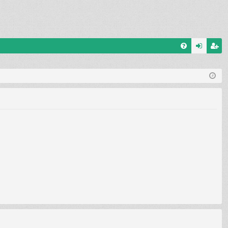
G
el
eg
yI
ép
is
K
és
ztr
ác
ió