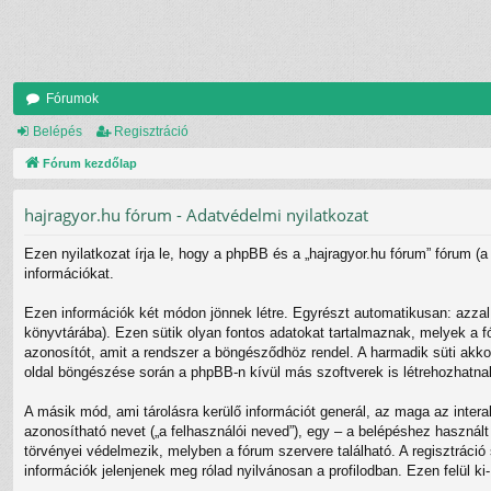
Fórumok
Belépés
Regisztráció
Fórum kezdőlap
hajragyor.hu fórum - Adatvédelmi nyilatkozat
Ezen nyilatkozat írja le, hogy a phpBB és a „hajragyor.hu fórum” fórum (a
információkat.
Ezen információk két módon jönnek létre. Egyrészt automatikusan: azzal,
könyvtárába). Ezen sütik olyan fontos adatokat tartalmaznak, melyek a fó
azonosítót, amit a rendszer a böngésződhöz rendel. A harmadik süti akkor 
oldal böngészése során a phpBB-n kívül más szoftverek is létrehozhatnak
A másik mód, ami tárolásra kerülő információt generál, az maga az intera
azonosítható nevet („a felhasználói neved”), egy – a belépéshez használt 
törvényei védelmezik, melyben a fórum szervere található. A regisztráci
információk jelenjenek meg rólad nyilvánosan a profilodban. Ezen felül ki