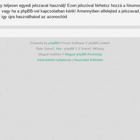
gy teljesen egyedi jelszavat használj! Ezen jelszóval férhetsz hozzá a fór
vagy ha a phpBB-vel kapcsolatban kérik! Amennyiben elfelejted a jelszavad, h
, így újra használhatod az azonosítód.
Powered by
phpBB
® Forum Software © phpBB Limited
Style Szerző:
Arty
- phpBB 3.3 Szerző: MrGaby
Magyar fordítás ©
Magyar phpBB Közösség
Adatvédelmi nyilatkozat
|
Használati feltételek