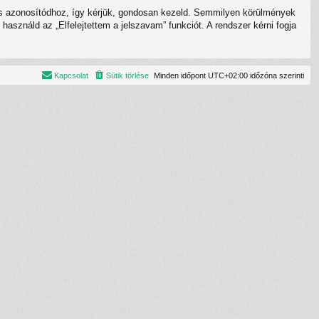
umos azonosítódhoz, így kérjük, gondosan kezeld. Semmilyen körülmények
asználd az „Elfelejtettem a jelszavam” funkciót. A rendszer kérni fogja
Kapcsolat
Sütik törlése
Minden időpont
UTC+02:00
időzóna szerinti