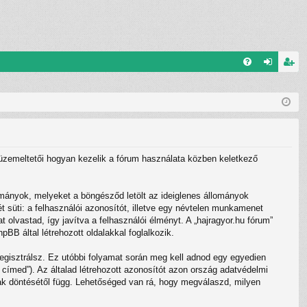
G
el
eg
yI
ép
is
K
és
ztr
ác
”) üzemeltetői hogyan kezelik a fórum használata közben keletkező
ió
ományok, melyeket a böngésződ letölt az ideiglenes állományok
t süti: a felhasználói azonosítót, illetve egy névtelen munkamenet
 olvastad, így javítva a felhasználói élményt. A „hajragyor.hu fórum”
B által létrehozott oldalakkal foglalkozik.
regisztrálsz. Ez utóbbi folyamat során meg kell adnod egy egyedien
l címed”). Az általad létrehozott azonosítót azon ország adatvédelmi
nak döntésétől függ. Lehetőséged van rá, hogy megválaszd, milyen