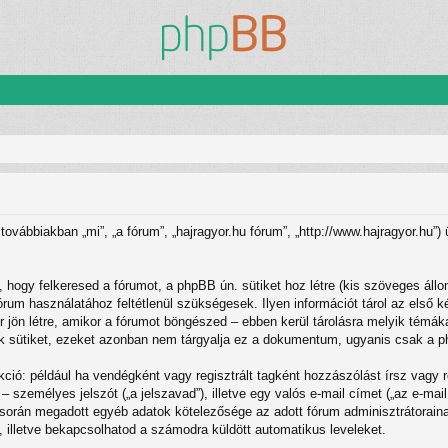
 továbbiakban „mi”, „a fórum”, „hajragyor.hu fórum”, „http://www.hajragyor.hu
 hogy felkeresed a fórumot, a phpBB ún. sütiket hoz létre (kis szöveges áll
rum használatához feltétlenül szükségesek. Ilyen információt tárol az első ké
jön létre, amikor a fórumot böngészed – ebben kerül tárolásra melyik témákat
 sütiket, ezeket azonban nem tárgyalja ez a dokumentum, ugyanis csak a phpB
kció: például ha vendégként vagy regisztrált tagként hozzászólást írsz vagy 
– személyes jelszót („a jelszavad”), illetve egy valós e-mail címet („az e-mai
ó során megadott egyéb adatok kötelezősége az adott fórum adminisztrátorai
-, illetve bekapcsolhatod a számodra küldött automatikus leveleket.