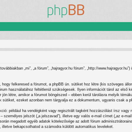
 továbbiakban „mi”, „a fórum”, „hajragyor.hu fórum”, „http://www.hajragyor.hu
 hogy felkeresed a fórumot, a phpBB ún. sütiket hoz létre (kis szöveges áll
rum használatához feltétlenül szükségesek. Ilyen információt tárol az első ké
jön létre, amikor a fórumot böngészed – ebben kerül tárolásra melyik témákat
 sütiket, ezeket azonban nem tárgyalja ez a dokumentum, ugyanis csak a phpB
kció: például ha vendégként vagy regisztrált tagként hozzászólást írsz vagy 
– személyes jelszót („a jelszavad”), illetve egy valós e-mail címet („az e-mai
ó során megadott egyéb adatok kötelezősége az adott fórum adminisztrátorai
-, illetve bekapcsolhatod a számodra küldött automatikus leveleket.