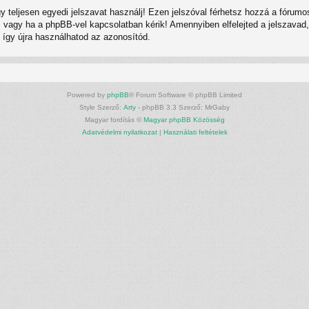
gy teljesen egyedi jelszavat használj! Ezen jelszóval férhetsz hozzá a fór
vagy ha a phpBB-vel kapcsolatban kérik! Amennyiben elfelejted a jelszavad, h
, így újra használhatod az azonosítód.
Powered by
phpBB
® Forum Software © phpBB Limited
Style Szerző:
Arty
- phpBB 3.3 Szerző: MrGaby
Magyar fordítás ©
Magyar phpBB Közösség
Adatvédelmi nyilatkozat
|
Használati feltételek