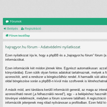
Fórumok
Belépés
Regisztráció
Fórum kezdőlap
hajragyor.hu fórum - Adatvédelmi nyilatkozat
Ezen nyilatkozat írja le, hogy a phpBB és a „hajragyor.hu fórum” fórum (a
információkat.
Ezen információk két módon jönnek létre. Egyrészt automatikusan: azzal,
könyvtárába). Ezen sütik olyan fontos adatokat tartalmaznak, melyek a fó
azonosítót, amit a rendszer a böngésződhöz rendel. A harmadik süti akkor 
oldal böngészése során a phpBB-n kívül más szoftverek is létrehozhatnak
A másik mód, ami tárolásra kerülő információt generál, az maga az intera
azonosítható nevet („a felhasználói neved”), egy – a belépéshez használt 
törvényei védelmezik, melyben a fórum szervere található. A regisztráci
információk jelenjenek meg rólad nyilvánosan a profilodban. Ezen felül ki