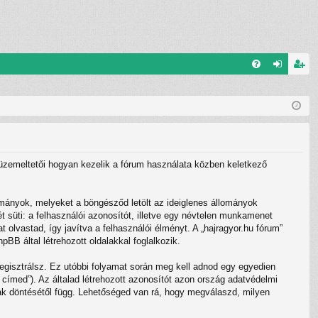
G
el
eg
yI
ép
is
K
és
ztr
ác
”) üzemeltetői hogyan kezelik a fórum használata közben keletkező
ió
ományok, melyeket a böngésződ letölt az ideiglenes állományok
t süti: a felhasználói azonosítót, illetve egy névtelen munkamenet
 olvastad, így javítva a felhasználói élményt. A „hajragyor.hu fórum”
B által létrehozott oldalakkal foglalkozik.
regisztrálsz. Ez utóbbi folyamat során meg kell adnod egy egyedien
l címed”). Az általad létrehozott azonosítót azon ország adatvédelmi
nak döntésétől függ. Lehetőséged van rá, hogy megválaszd, milyen