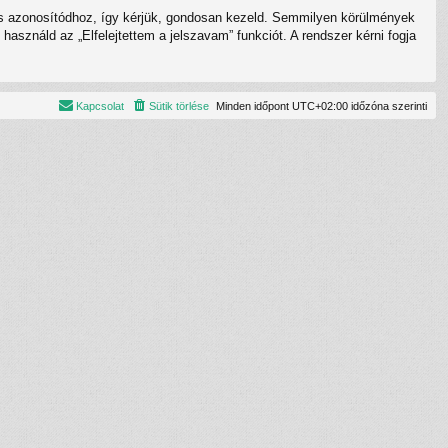
umos azonosítódhoz, így kérjük, gondosan kezeld. Semmilyen körülmények
asználd az „Elfelejtettem a jelszavam” funkciót. A rendszer kérni fogja
Kapcsolat
Sütik törlése
Minden időpont
UTC+02:00
időzóna szerinti