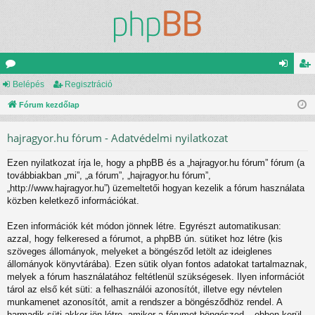
ór
Belépés
Regisztráció
el
eg
u
Fórum kezdőlap
ép
is
m
és
ztr
hajragyor.hu fórum - Adatvédelmi nyilatkozat
ok
ác
Ezen nyilatkozat írja le, hogy a phpBB és a „hajragyor.hu fórum” fórum (a
ió
továbbiakban „mi”, „a fórum”, „hajragyor.hu fórum”,
„http://www.hajragyor.hu”) üzemeltetői hogyan kezelik a fórum használata
közben keletkező információkat.
Ezen információk két módon jönnek létre. Egyrészt automatikusan:
azzal, hogy felkeresed a fórumot, a phpBB ún. sütiket hoz létre (kis
szöveges állományok, melyeket a böngésződ letölt az ideiglenes
állományok könyvtárába). Ezen sütik olyan fontos adatokat tartalmaznak,
melyek a fórum használatához feltétlenül szükségesek. Ilyen információt
tárol az első két süti: a felhasználói azonosítót, illetve egy névtelen
munkamenet azonosítót, amit a rendszer a böngésződhöz rendel. A
harmadik süti akkor jön létre, amikor a fórumot böngészed – ebben kerül