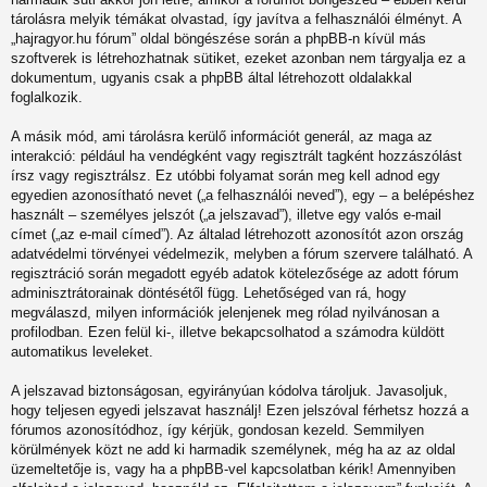
tárolásra melyik témákat olvastad, így javítva a felhasználói élményt. A
„hajragyor.hu fórum” oldal böngészése során a phpBB-n kívül más
szoftverek is létrehozhatnak sütiket, ezeket azonban nem tárgyalja ez a
dokumentum, ugyanis csak a phpBB által létrehozott oldalakkal
foglalkozik.
A másik mód, ami tárolásra kerülő információt generál, az maga az
interakció: például ha vendégként vagy regisztrált tagként hozzászólást
írsz vagy regisztrálsz. Ez utóbbi folyamat során meg kell adnod egy
egyedien azonosítható nevet („a felhasználói neved”), egy – a belépéshez
használt – személyes jelszót („a jelszavad”), illetve egy valós e-mail
címet („az e-mail címed”). Az általad létrehozott azonosítót azon ország
adatvédelmi törvényei védelmezik, melyben a fórum szervere található. A
regisztráció során megadott egyéb adatok kötelezősége az adott fórum
adminisztrátorainak döntésétől függ. Lehetőséged van rá, hogy
megválaszd, milyen információk jelenjenek meg rólad nyilvánosan a
profilodban. Ezen felül ki-, illetve bekapcsolhatod a számodra küldött
automatikus leveleket.
A jelszavad biztonságosan, egyirányúan kódolva tároljuk. Javasoljuk,
hogy teljesen egyedi jelszavat használj! Ezen jelszóval férhetsz hozzá a
fórumos azonosítódhoz, így kérjük, gondosan kezeld. Semmilyen
körülmények közt ne add ki harmadik személynek, még ha az az oldal
üzemeltetője is, vagy ha a phpBB-vel kapcsolatban kérik! Amennyiben