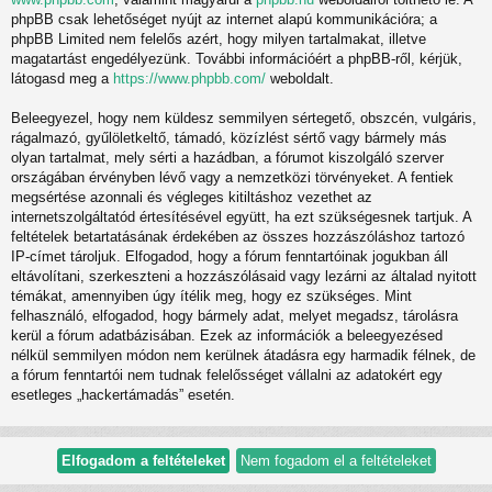
phpBB csak lehetőséget nyújt az internet alapú kommunikációra; a
phpBB Limited nem felelős azért, hogy milyen tartalmakat, illetve
magatartást engedélyezünk. További információért a phpBB-ről, kérjük,
látogasd meg a
https://www.phpbb.com/
weboldalt.
Beleegyezel, hogy nem küldesz semmilyen sértegető, obszcén, vulgáris,
rágalmazó, gyűlöletkeltő, támadó, közízlést sértő vagy bármely más
olyan tartalmat, mely sérti a hazádban, a fórumot kiszolgáló szerver
országában érvényben lévő vagy a nemzetközi törvényeket. A fentiek
megsértése azonnali és végleges kitiltáshoz vezethet az
internetszolgáltatód értesítésével együtt, ha ezt szükségesnek tartjuk. A
feltételek betartatásának érdekében az összes hozzászóláshoz tartozó
IP-címet tároljuk. Elfogadod, hogy a fórum fenntartóinak jogukban áll
eltávolítani, szerkeszteni a hozzászólásaid vagy lezárni az általad nyitott
témákat, amennyiben úgy ítélik meg, hogy ez szükséges. Mint
felhasználó, elfogadod, hogy bármely adat, melyet megadsz, tárolásra
kerül a fórum adatbázisában. Ezek az információk a beleegyezésed
nélkül semmilyen módon nem kerülnek átadásra egy harmadik félnek, de
a fórum fenntartói nem tudnak felelősséget vállalni az adatokért egy
esetleges „hackertámadás” esetén.