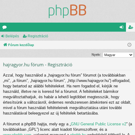
ór
Belépés
Regisztráció
el
eg
u
Fórum kezdőlap
ép
is
m
és
ztr
Nyelv:
ok
ác
hajragyor.hu fórum - Regisztráció
ió
Azzal, hogy használod a „hajragyor.hu fórum” fórumot (a továbbiakban
„mi”, „a fórum”, „hajragyor.hu fórum”, „http://www.hajragyor.hu”) elfogadod,
hogy betartod az alábbi feltételeket. Ha nem fogadod el, kérjük ne
használd, illetve ne is keresd fel a fórumot. A feltételeket bármikor
megváltoztathatjuk, és habár a lehető legtöbbet megtesszük, hogy
értesítsünk a változásról, érdemes rendszeresen áttekinteni ezt az oldalt,
mivel a fórum használati feltételeinek megváltoztatása utáni további
használatával beleegyezel az új feltételek betartásába.
A fórumot a phpBB hajtja, mely egy a „
GNU General Public License v2
” (a
továbbiakban „GPL”) licenc alatt kiadott fórumszoftver, és a
www.phpbb.com
, valamint magyarul a
phpbb.hu
weboldalról tölthető le. A