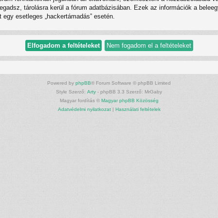
megadsz, tárolásra kerül a fórum adatbázisában. Ezek az információk a bel
ért egy esetleges „hackertámadás” esetén.
Powered by
phpBB
® Forum Software © phpBB Limited
Style Szerző:
Arty
- phpBB 3.3 Szerző: MrGaby
Magyar fordítás ©
Magyar phpBB Közösség
Adatvédelmi nyilatkozat
|
Használati feltételek