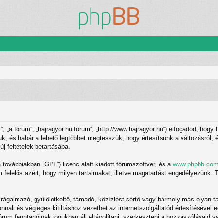
 „a fórum”, „hajragyor.hu fórum”, „http://www.hajragyor.hu”) elfogadod, hogy 
tjuk, és habár a lehető legtöbbet megtesszük, hogy értesítsünk a változásról,
új feltételek betartásába.
(a továbbiakban „GPL”) licenc alatt kiadott fórumszoftver, és a
www.phpbb.co
felelős azért, hogy milyen tartalmakat, illetve magatartást engedélyezünk. T
ágalmazó, gyűlöletkeltő, támadó, közízlést sértő vagy bármely más olyan ta
ali és végleges kitiltáshoz vezethet az internetszolgáltatód értesítésével e
rum fenntartóinak jogukban áll eltávolítani, szerkeszteni a hozzászólásaid va