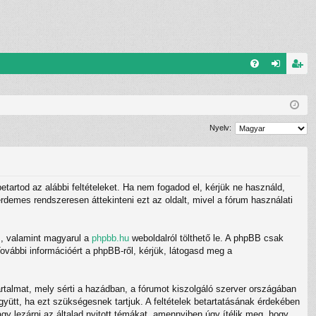
G
el
eg
yI
ép
is
K
és
ztr
Nyelv:
ác
ió
betartod az alábbi feltételeket. Ha nem fogadod el, kérjük ne használd,
 érdemes rendszeresen áttekinteni ezt az oldalt, mivel a fórum használati
m
, valamint magyarul a
phpbb.hu
weboldalról tölthető le. A phpBB csak
ovábbi információért a phpBB-ről, kérjük, látogasd meg a
rtalmat, mely sérti a hazádban, a fórumot kiszolgáló szerver országában
gyütt, ha ezt szükségesnek tartjuk. A feltételek betartatásának érdekében
gy lezárni az általad nyitott témákat, amennyiben úgy ítélik meg, hogy