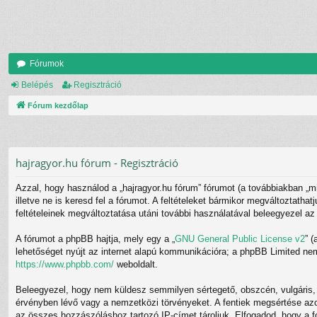
Fórumok
Belépés
Regisztráció
Fórum kezdőlap
hajragyor.hu fórum - Regisztráció
Azzal, hogy használod a „hajragyor.hu fórum” fórumot (a továbbiakban „mi”,
illetve ne is keresd fel a fórumot. A feltételeket bármikor megváltoztatha
feltételeinek megváltoztatása utáni további használatával beleegyezel az 
A fórumot a phpBB hajtja, mely egy a „
GNU General Public License v2
” 
lehetőséget nyújt az internet alapú kommunikációra; a phpBB Limited nem 
https://www.phpbb.com/
weboldalt.
Beleegyezel, hogy nem küldesz semmilyen sértegető, obszcén, vulgáris, r
érvényben lévő vagy a nemzetközi törvényeket. A fentiek megsértése azonn
az összes hozzászóláshoz tartozó IP-címet tároljuk. Elfogadod, hogy a fó