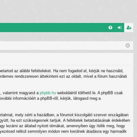
G
el
eg
yI
ép
is
K
és
ztr
ác
betartod az alábbi feltételeket. Ha nem fogadod el, kérjük ne használd,
ió
 érdemes rendszeresen áttekinteni ezt az oldalt, mivel a fórum használati
m
, valamint magyarul a
phpbb.hu
weboldalról tölthető le. A phpBB csak
ovábbi információért a phpBB-ről, kérjük, látogasd meg a
rtalmat, mely sérti a hazádban, a fórumot kiszolgáló szerver országában
gyütt, ha ezt szükségesnek tartjuk. A feltételek betartatásának érdekében
gy lezárni az általad nyitott témákat, amennyiben úgy ítélik meg, hogy
eegyezésed nélkül semmilyen módon nem kerülnek átadásra egy harmadik