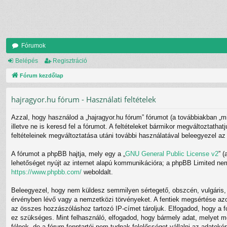
Fórumok
Belépés
Regisztráció
Fórum kezdőlap
hajragyor.hu fórum - Használati feltételek
Azzal, hogy használod a „hajragyor.hu fórum” fórumot (a továbbiakban „mi”,
illetve ne is keresd fel a fórumot. A feltételeket bármikor megváltoztatha
feltételeinek megváltoztatása utáni további használatával beleegyezel az 
A fórumot a phpBB hajtja, mely egy a „
GNU General Public License v2
” 
lehetőséget nyújt az internet alapú kommunikációra; a phpBB Limited nem 
https://www.phpbb.com/
weboldalt.
Beleegyezel, hogy nem küldesz semmilyen sértegető, obszcén, vulgáris, r
érvényben lévő vagy a nemzetközi törvényeket. A fentiek megsértése azonn
az összes hozzászóláshoz tartozó IP-címet tároljuk. Elfogadod, hogy a fó
ez szükséges. Mint felhasználó, elfogadod, hogy bármely adat, melyet 
félnek, de a fórum fenntartói nem tudnak felelősséget vállalni az adatok