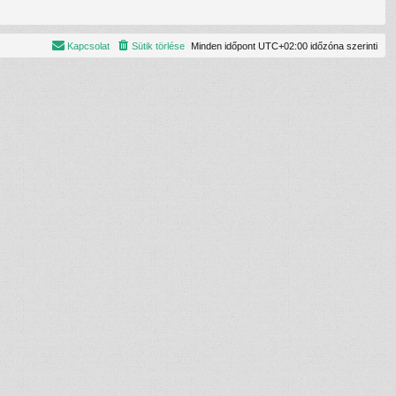
Kapcsolat
Sütik törlése
Minden időpont
UTC+02:00
időzóna szerinti